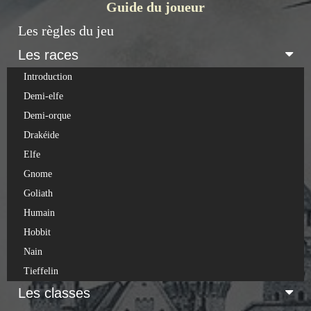
Guide du joueur
Les règles du jeu
Les races
Introduction
Demi-elfe
Demi-orque
Drakéide
Elfe
Gnome
Goliath
Humain
Hobbit
Nain
Tieffelin
Les classes